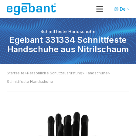
De
Tr
En
Schnittfeste Handschuhe
Egebant 331334 Schnittfeste
Handschuhe aus Nitrilschaum
Startseite
>
Persönliche Schutzausrüstung
>
Handschuhe
>
Schnittfeste Handschuhe