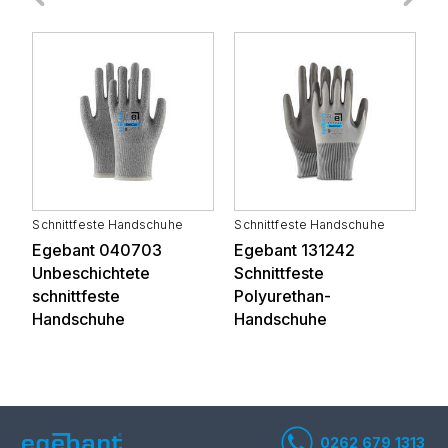
Weiße Ware und
Automobilzulieferindustrie
Elektronik
Schnittfeste Handschuhe
Schnittfeste Handschuhe
S
Egebant 040703
Egebant 131242
E
Elektronisch
Haushaltsgeräte
Unbeschichtete
Schnittfeste
S
schnittfeste
Polyurethan-
P
Handschuhe
Handschuhe
H