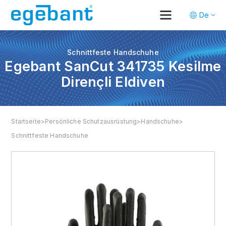
De
Tr
En
Schnittfeste Handschuhe
Egebant SanCut 341735 Kesilme
Dirençli Eldiven
Startseite
>
Persönliche Schutzausrüstung
>
Handschuhe
>
Schnittfeste Handschuhe