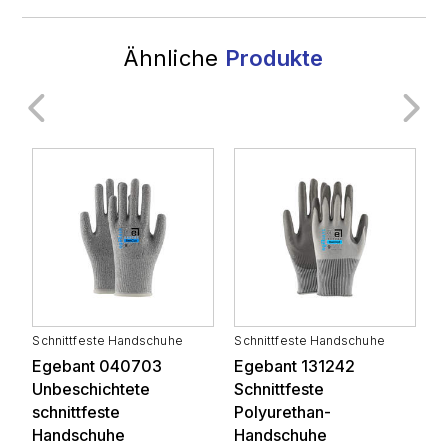
Ähnliche
Produkte
Allgemeine Industrie
Baugewerbe
Transport
Schienensysteme
Schnittfeste Handschuhe
Schnittfeste Handschuhe
S
Weiße Ware und
Egebant 040703
Egebant 131242
E
Automobilzulieferindustrie
Elektronik
Unbeschichtete
Schnittfeste
S
schnittfeste
Polyurethan-
P
Handschuhe
Handschuhe
H