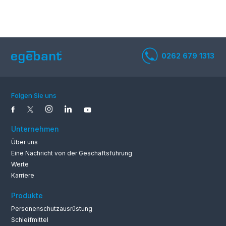
Lebens und
Textil
Gesundheitsdienste
Folgen Sie uns
Stein und
Bodenbasierte
Metallindustrie
Industrie
Unternehmen
Über uns
Eine Nachricht von der Geschäftsführung
Werte
Karriere
0262 679 1
Marine
Elektronisch
Produkte
Personenschutzausrüstung
Schleifmittel