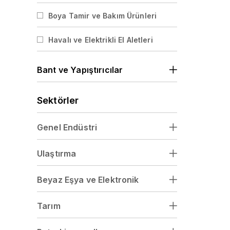
Disk Sünger Zımparalar
Boya Tamir ve Bakım Ürünleri
Rulo Sünger Zımparalar
Havalı ve Elektrikli El Aletleri
Plaka Zımparalar
Rulo Zımparalar
Bant ve Yapıştırıcılar
Kesme ve Çapak Alma Taşları
Sektörler
Genel Endüstri
Ulaştırma
Beyaz Eşya ve Elektronik
Tarım