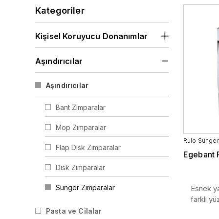
Vizörler
Kategoriler
Kişisel Koruyucu Donanımlar
Aşındırıcılar
Aşındırıcılar
Bant Zımparalar
Mop Zımparalar
Rulo Sünger
Flap Disk Zımparalar
Egebant 
Disk Zımparalar
Sünger Zımparalar
Esnek ya
farklı y
Plaka Sünger Zımparalar
Pasta ve Cilalar