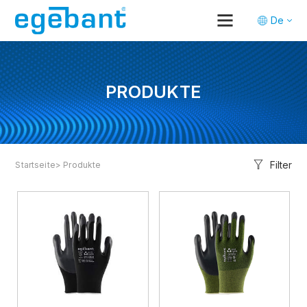
De
Tr
En
PRODUKTE
Filter
Startseite
> Produkte