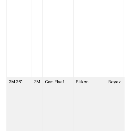
3M 361
3M
Cam Elyaf
Silikon
Beyaz
19