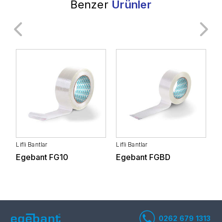
Benzer
Ürünler
Genel Endüstri
İnşaat Sanayi
Ulaştırma
Raylı Sistemler
Lifli Bantlar
Lifli Bantlar
Li
Beyaz Eşya ve
Egebant FG10
Egebant FGBD
E
Otomotiv Yan Sanayi
Elektronik