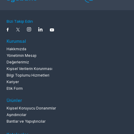
Yaşam ve Sağlık
Tekstil
Hizmetleri
Bizi Takip Edin
Kurumsal
Taş ve Toprağa Dayalı
Hakkmızda
Metal Sanayi
Sanayi
Yönetimin Mesajı
Değerlerimiz
Kişisel Verilerin Korunması
Bilgi Toplumu Hizmetleri
Kariyer
Etik Form
Marin
Elektronik
Ürünler
Kişisel Koruyucu Donanımlar
Aşındırıcılar
Bantlar ve Yapıştırıcılar
Madencilik Sanayi
Beyaz Eşya