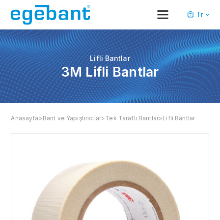
Tr
En
De
Lifli Bantlar
3M Lifli Bantlar
Anasayfa
>
Bant ve Yapıştırıcılar
>
Tek Taraflı Bantlar
>
Lifli Bantlar