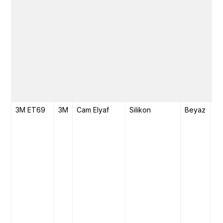
3M ET69
3M
Cam Elyaf
Silikon
Beyaz
17