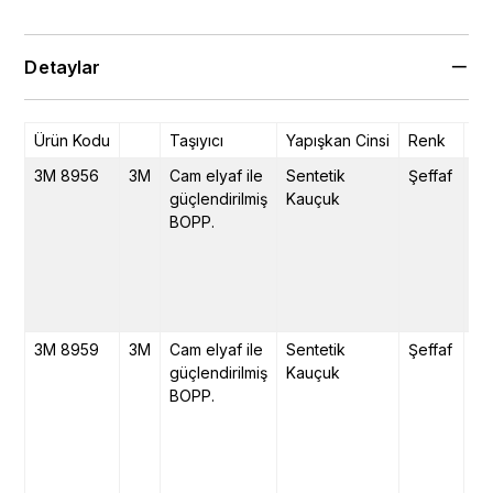
Detaylar
Ürün Kodu
Taşıyıcı
Yapışkan Cinsi
Renk
To
3M 8956
3M
Cam elyaf ile
Sentetik
Şeffaf
13
güçlendirilmiş
Kauçuk
BOPP.
3M 8959
3M
Cam elyaf ile
Sentetik
Şeffaf
14
güçlendirilmiş
Kauçuk
BOPP.