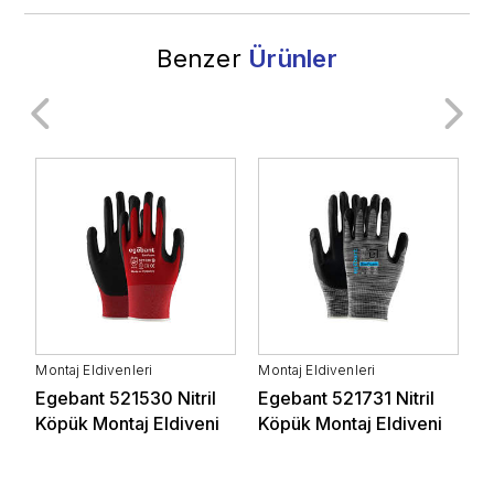
Benzer
Ürünler
Beyaz Eşya ve
Elektronik
Montaj Eldivenleri
Montaj Eldivenleri
M
0
Egebant 521530 Nitril
Egebant 521731 Nitril
E
i
Köpük Montaj Eldiveni
Köpük Montaj Eldiveni
K