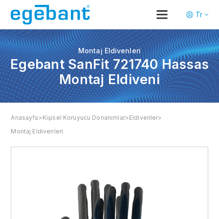
Tr
En
De
Montaj Eldivenleri
Egebant SanFit 721740 Hassas
Montaj Eldiveni
Anasayfa
>
Kişisel Koruyucu Donanımlar
>
Eldivenler
>
Montaj Eldivenleri