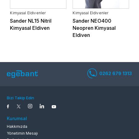
Kimyasal Eldivenler
Kimyasal Eldivenler
K
Beyaz Eşya ve
Sander NL15 Nitril
Sander NEO400
S
Otomotiv Yan Sanayi
Elektronik
Kimyasal Eldiven
Neopren Kimyasal
Eldiven
Yaşam ve Sağlık
Tekstil
Hizmetleri
Bizi Takip Edin
Taş ve Toprağa Dayalı
Metal Sanayi
Sanayi
Kurumsal
Hakkmızda
Yönetimin Mesajı