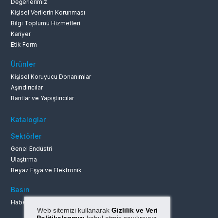
Değerlerimiz
0262 679 1
Kişisel Verilerin Korunması
Bilgi Toplumu Hizmetleri
Marin
Elektronik
Kariyer
Etik Form
Ürünler
Kişisel Koruyucu Donanımlar
Aşındırıcılar
Madencilik Sanayi
Beyaz Eşya
Bantlar ve Yapıştırıcılar
Kataloglar
Sektörler
Genel Endüstri
Kimya ve Petrol
Kağıt ve Baskı
Ulaştırma
Beyaz Eşya ve Elektronik
Basın
Haberler ve Duyurular
Web sitemizi kullanarak
Gizlilik ve Veri
Orman Ürünleri ve