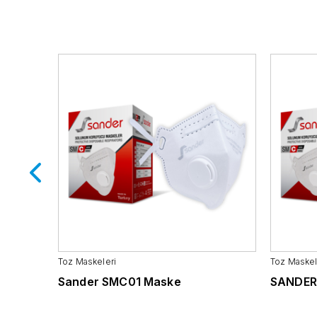
Genel Endüstri
İnşaat Sanayi
Yaşam ve Sağlık
Tekstil
Hizmetleri
Madencilik Sanayi
Beyaz Eşya
Toz Maskeleri
Toz Maskel
Sander SMC01 Maske
SANDER