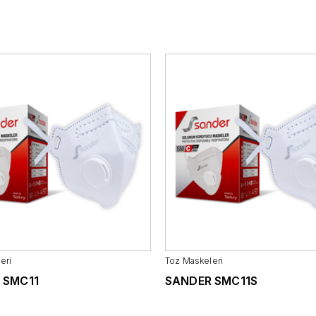
Ulaştırma
Raylı Sistemler
Otomot
Taş ve Toprağa Dayalı
Metal Sanayi
Sanayi
Orman
Kimya ve Petrol
Kağıt ve Baskı
eri
Toz Maskeleri
 SMC11
SANDER SMC11S