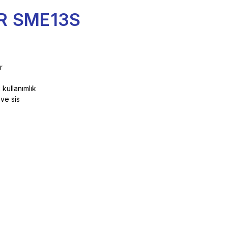
R SME13S
r
kullanımlık
 ve sis