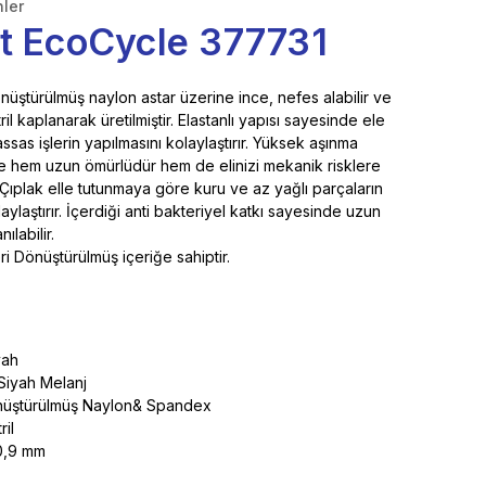
nler
t EcoCycle 377731
önüştürülmüş naylon astar üzerine ince, nefes alabilir ve
il kaplanarak üretilmiştir. Elastanlı yapısı sayesinde ele
assas işlerin yapılmasını kolaylaştırır. Yüksek aşınma
 hem uzun ömürlüdür hem de elinizi mekanik risklere
. Çıplak elle tutunmaya göre kuru ve az yağlı parçaların
aylaştırır. İçerdiği anti bakteriyel katkı sayesinde uzun
ılabilir.
i Dönüştürülmüş içeriğe sahiptir.
yah
&Siyah Melanj
Dönüştürülmüş Naylon& Spandex
il
 0,9 mm