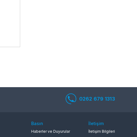
 Ürünleri ve
Enerji
Mobilya
0262 679 1313
Basın
İletişim
Haberler ve Duyurular
İletişim Bilgileri