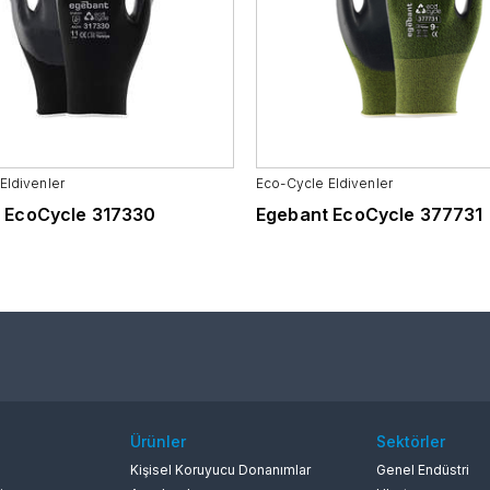
Orman
Kimya ve Petrol
Kağıt ve Baskı
Eldivenler
Eco-Cycle Eldivenler
 EcoCycle 317330
Egebant EcoCycle 377731
Ürünler
Sektörler
Kişisel Koruyucu Donanımlar
Genel Endüstri