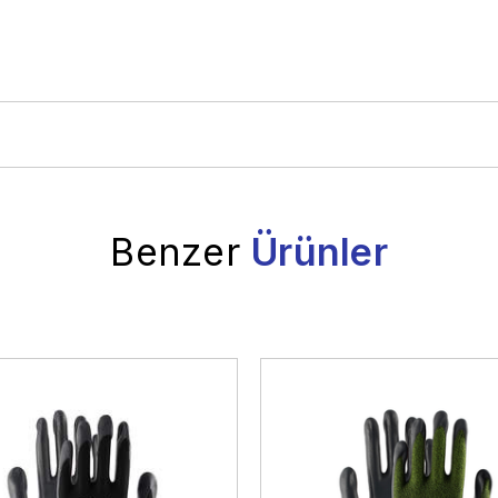
Benzer
Ürünler
Ulaştırma
Raylı Sistemler
Otomot
Taş ve Toprağa Dayalı
Metal Sanayi
Sanayi