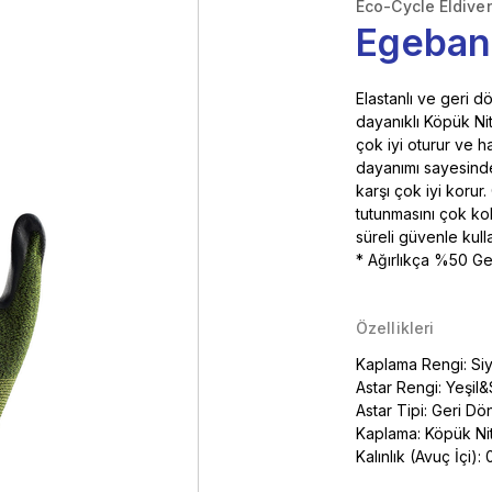
Eco-Cycle Eldive
Egeban
Elastanlı ve geri d
dayanıklı Köpük Nitr
çok iyi oturur ve h
dayanımı sayesinde
karşı çok iyi korur
tutunmasını çok kol
süreli güvenle kullan
* Ağırlıkça %50 Ger
Özellikleri
Kaplama Rengi: Si
Astar Rengi: Yeşil
Astar Tipi: Geri 
Kaplama: Köpük Nitr
Kalınlık (Avuç İçi):