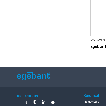
Madencilik Sanayi
Beyaz Eşya
Eco-Cycle 
Egebant
Kurumsal
Bizi Takip Edin
Hakkmızda