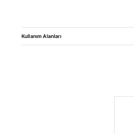
Kullanım Alanları
Genel Endüstri
İnşaat Sanayi
Yaşam ve Sağlık
Tekstil
Hizmetleri