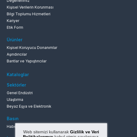
Değerlerimiz
Kişisel Verilerin Korunması
Bilgi Toplumu Hizmetleri
Kariyer
Etik Form
Ürünler
Kişisel Koruyucu Donanımlar
Aşındırıcılar
Bantlar ve Yapıştırıcılar
Kataloglar
Sektörler
Genel Endüstri
Ulaştırma
Beyaz Eşya ve Elektronik
Basın
Haberler ve Duyurular
Web sitemizi kullanarak
Gizlilik ve Veri
Politikalarımızı
kabul etmiş sayılırsınız.