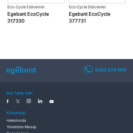
Eco-Cycle Eldivenler
Eco-Cycle Eldivenler
Egebant EcoCycle
Egebant EcoCycle
317330
377731
0262 679 1
Bizi Takip Edin
Kurumsal
Hakkmızda
Yönetimin Mesajı