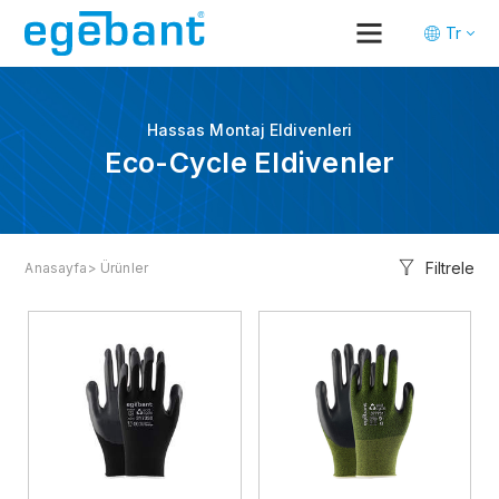
Tr
En
De
Hassas Montaj Eldivenleri
Eco-Cycle Eldivenler
Filtrele
Anasayfa
> Ürünler