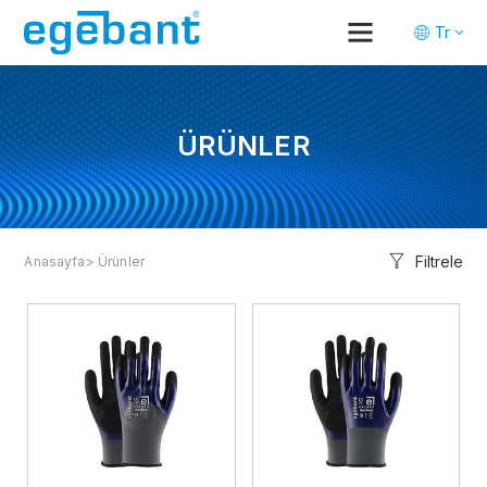
Tr
En
De
ÜRÜNLER
Filtrele
Anasayfa
> Ürünler